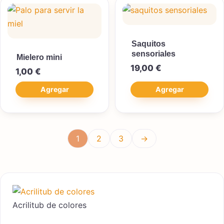
Saquitos
sensoriales
Mielero mini
19,00
€
1,00
€
Agregar
Agregar
1
2
3
→
Acrilitub de colores