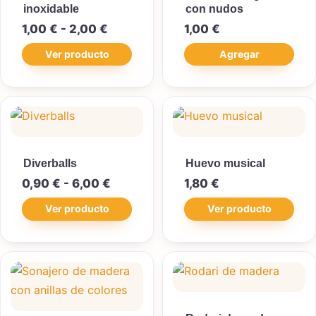
inoxidable
con nudos
Rango de precios: desde 1,00 € has
1,00
€
-
2,00
€
1,00
€
Ver producto
Agregar
Diverballs
Huevo musical
Rango de precios: desde 0,90 € ha
0,90
€
-
6,00
€
1,80
€
Ver producto
Ver producto