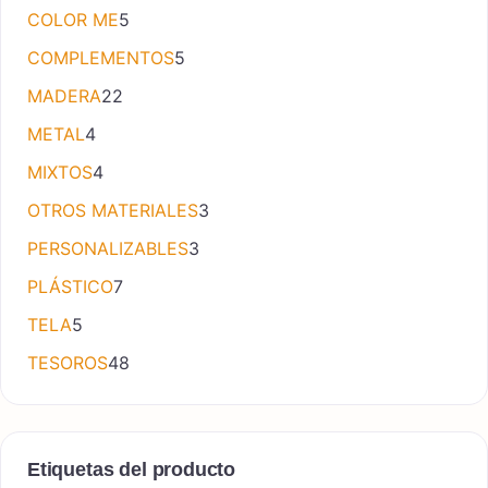
5 productos
COLOR ME
5
5 productos
COMPLEMENTOS
5
22 productos
MADERA
22
4 productos
METAL
4
4 productos
MIXTOS
4
3 productos
OTROS MATERIALES
3
3 productos
PERSONALIZABLES
3
7 productos
PLÁSTICO
7
5 productos
TELA
5
48 productos
TESOROS
48
Etiquetas del producto