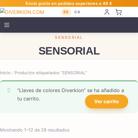
Envío gratis en pedidos superiores a 49 €
ES
CA
SENSORIAL
SENSORIAL
Inicio
/
Productos etiquetados “SENSORIAL”
“Llaves de colores Diverkion” se ha añadido a
tu carrito.
Ver carrito
Ordenado por popularidad
Mostrando 1–12 de 28 resultados