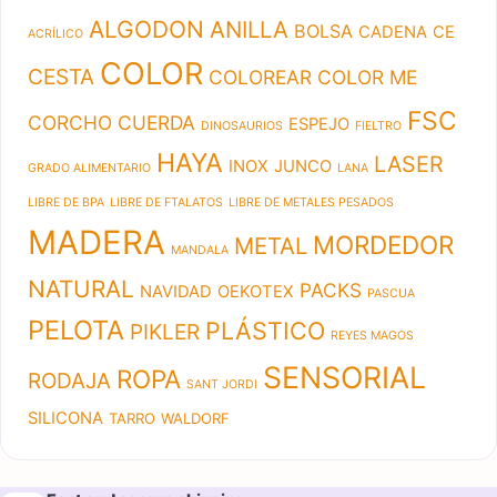
ALGODON
ANILLA
BOLSA
CADENA
CE
ACRÍLICO
COLOR
CESTA
COLOREAR
COLOR ME
FSC
CORCHO
CUERDA
ESPEJO
DINOSAURIOS
FIELTRO
HAYA
LASER
INOX
JUNCO
GRADO ALIMENTARIO
LANA
LIBRE DE BPA
LIBRE DE FTALATOS
LIBRE DE METALES PESADOS
MADERA
MORDEDOR
METAL
MANDALA
NATURAL
PACKS
NAVIDAD
OEKOTEX
PASCUA
PELOTA
PLÁSTICO
PIKLER
REYES MAGOS
SENSORIAL
ROPA
RODAJA
SANT JORDI
SILICONA
TARRO
WALDORF