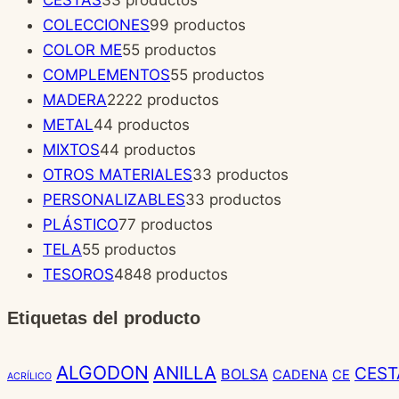
COLECCIONES
9
9 productos
COLOR ME
5
5 productos
COMPLEMENTOS
5
5 productos
MADERA
22
22 productos
METAL
4
4 productos
MIXTOS
4
4 productos
OTROS MATERIALES
3
3 productos
PERSONALIZABLES
3
3 productos
PLÁSTICO
7
7 productos
TELA
5
5 productos
TESOROS
48
48 productos
Etiquetas del producto
ALGODON
ANILLA
CEST
BOLSA
CADENA
CE
ACRÍLICO