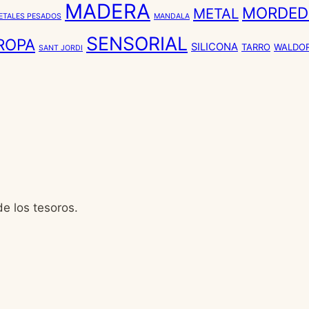
MADERA
MORDED
METAL
METALES PESADOS
MANDALA
SENSORIAL
ROPA
SILICONA
TARRO
WALDO
SANT JORDI
de los tesoros.