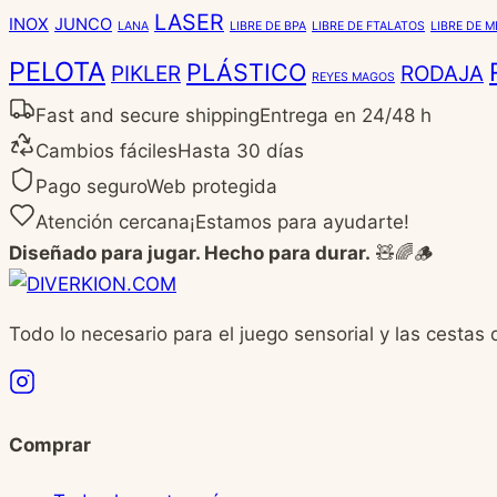
LASER
INOX
JUNCO
LANA
LIBRE DE BPA
LIBRE DE FTALATOS
LIBRE DE 
PELOTA
PLÁSTICO
PIKLER
RODAJA
REYES MAGOS
Fast and secure shipping
Entrega en 24/48 h
Cambios fáciles
Hasta 30 días
Pago seguro
Web protegida
Atención cercana
¡Estamos para ayudarte!
Diseñado para jugar. Hecho para durar.
🧸🌈🪵
Todo lo necesario para el juego sensorial y las cestas 
Comprar