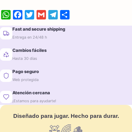
WhatsApp
Facebook
Twitter
Gmail
Telegram
Compartir
Fast and secure shipping
Entrega en 24/48 h
Cambios fáciles
Hasta 30 días
Pago seguro
Web protegida
Atención cercana
¡Estamos para ayudarte!
Diseñado para jugar. Hecho para durar.
🧸🌈🪵