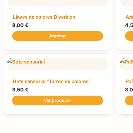
Llaves de colores Diverkion
Ani
8,00
€
4,
Agregar
Bote sensorial "Tarros de colores"
Pañ
3,50
€
8,
Ver producto