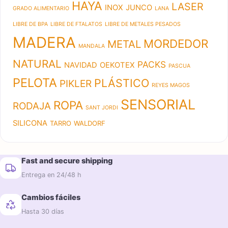
HAYA
LASER
INOX
JUNCO
GRADO ALIMENTARIO
LANA
LIBRE DE BPA
LIBRE DE FTALATOS
LIBRE DE METALES PESADOS
MADERA
MORDEDOR
METAL
MANDALA
NATURAL
PACKS
NAVIDAD
OEKOTEX
PASCUA
PELOTA
PLÁSTICO
PIKLER
REYES MAGOS
SENSORIAL
ROPA
RODAJA
SANT JORDI
SILICONA
TARRO
WALDORF
Fast and secure shipping
Entrega en 24/48 h
Cambios fáciles
Hasta 30 días