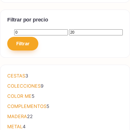
Filtrar por precio
Precio mínimo
Precio máximo
Filtrar
3 productos
CESTAS
3
9 productos
COLECCIONES
9
5 productos
COLOR ME
5
5 productos
COMPLEMENTOS
5
22 productos
MADERA
22
4 productos
METAL
4