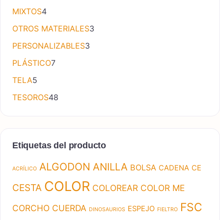
4 productos
MIXTOS
4
3 productos
OTROS MATERIALES
3
3 productos
PERSONALIZABLES
3
7 productos
PLÁSTICO
7
5 productos
TELA
5
48 productos
TESOROS
48
Etiquetas del producto
ALGODON
ANILLA
BOLSA
CADENA
CE
ACRÍLICO
COLOR
CESTA
COLOREAR
COLOR ME
FSC
CORCHO
CUERDA
ESPEJO
DINOSAURIOS
FIELTRO