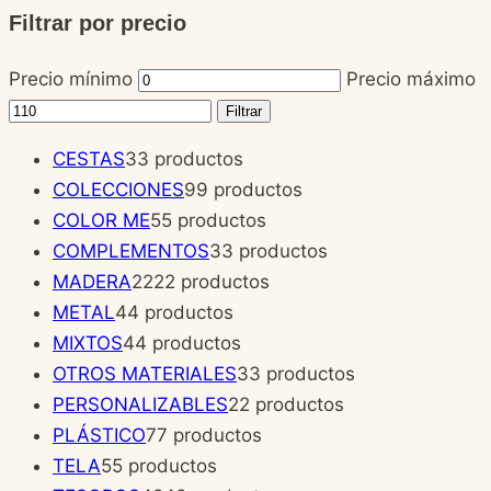
Filtrar por precio
Precio mínimo
Precio máximo
Filtrar
CESTAS
3
3 productos
COLECCIONES
9
9 productos
COLOR ME
5
5 productos
COMPLEMENTOS
3
3 productos
MADERA
22
22 productos
METAL
4
4 productos
MIXTOS
4
4 productos
OTROS MATERIALES
3
3 productos
PERSONALIZABLES
2
2 productos
PLÁSTICO
7
7 productos
TELA
5
5 productos