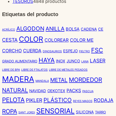
TESOROS
48
48 productos
Etiquetas del producto
ALGODON
ANILLA
BOLSA
CADENA
CE
ACRÍLICO
COLOR
CESTA
COLOREAR
COLOR ME
FSC
CORCHO
CUERDA
ESPEJO
DINOSAURIOS
FIELTRO
HAYA
LASER
INOX
JUNCO
GRADO ALIMENTARIO
LANA
LIBRE DE BPA
LIBRE DE FTALATOS
LIBRE DE METALES PESADOS
MADERA
MORDEDOR
METAL
MANDALA
NATURAL
PACKS
NAVIDAD
OEKOTEX
PASCUA
PELOTA
PLÁSTICO
PIKLER
RODAJA
REYES MAGOS
SENSORIAL
ROPA
SILICONA
TARRO
SANT JORDI