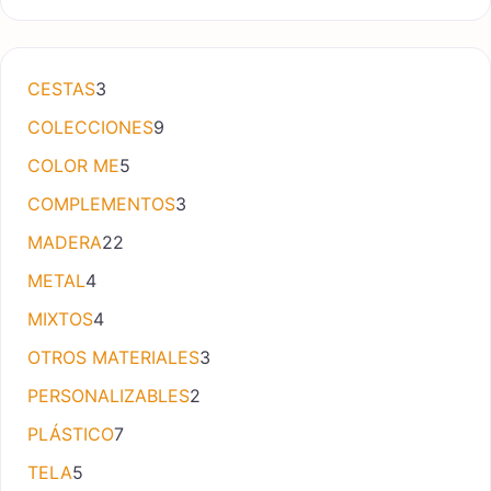
3 productos
CESTAS
3
9 productos
COLECCIONES
9
5 productos
COLOR ME
5
3 productos
COMPLEMENTOS
3
22 productos
MADERA
22
4 productos
METAL
4
4 productos
MIXTOS
4
3 productos
OTROS MATERIALES
3
2 productos
PERSONALIZABLES
2
7 productos
PLÁSTICO
7
5 productos
TELA
5