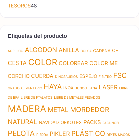
48 productos
TESOROS
48
Etiquetas del producto
ALGODON
ANILLA
CE
CADENA
ACRÍLICO
BOLSA
COLOR
CESTA
COLOREAR
COLOR ME
FSC
CUERDA
CORCHO
ESPEJO
DINOSAURIOS
FIELTRO
HAYA
LASER
INOX
GRADO ALIMENTARIO
JUNCO
LANA
LIBRE
DE BPA
LIBRE DE FTALATOS
LIBRE DE METALES PESADOS
MADERA
MORDEDOR
METAL
NATURAL
PACKS
NAVIDAD
OEKOTEX
PAPA NOEL
PELOTA
PLÁSTICO
PIKLER
PIEDRA
REYES MAGOS