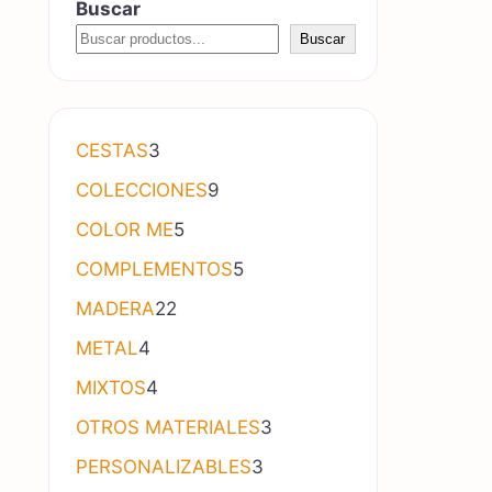
Buscar
Buscar
3 productos
CESTAS
3
9 productos
COLECCIONES
9
5 productos
COLOR ME
5
5 productos
COMPLEMENTOS
5
22 productos
MADERA
22
4 productos
METAL
4
4 productos
MIXTOS
4
3 productos
OTROS MATERIALES
3
3 productos
PERSONALIZABLES
3