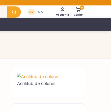
0
ES
CA
Mi cuenta
Carrito
Acrilitub de colores