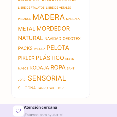
LIBRE DE FTALATOS
LIBRE DE METALES
MADERA
PESADOS
MANDALA
MORDEDOR
METAL
NATURAL
NAVIDAD
OEKOTEX
PELOTA
PACKS
PASCUA
PLÁSTICO
PIKLER
REYES
ROPA
RODAJA
MAGOS
SANT
SENSORIAL
JORDI
SILICONA
TARRO
WALDORF
Atención cercana
¡Estamos para ayudarte!