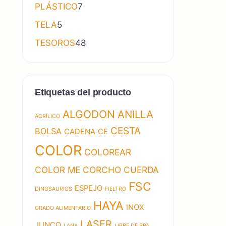
7 productos
PLÁSTICO
7
5 productos
TELA
5
48 productos
TESOROS
48
Etiquetas del producto
ALGODON
ANILLA
ACRÍLICO
CESTA
BOLSA
CADENA
CE
COLOR
COLOREAR
COLOR ME
CORCHO
CUERDA
FSC
ESPEJO
DINOSAURIOS
FIELTRO
HAYA
INOX
GRADO ALIMENTARIO
LASER
JUNCO
LANA
LIBRE DE BPA