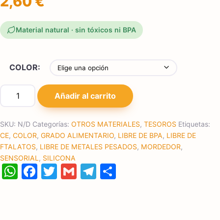
2,60
€
Material natural · sin tóxicos ni BPA
COLOR:
Mordedor de silicona cantidad
Añadir al carrito
SKU:
N/D
Categorías:
OTROS MATERIALES
,
TESOROS
Etiquetas:
CE
,
COLOR
,
GRADO ALIMENTARIO
,
LIBRE DE BPA
,
LIBRE DE
FTALATOS
,
LIBRE DE METALES PESADOS
,
MORDEDOR
,
SENSORIAL
,
SILICONA
WhatsApp
Facebook
Twitter
Gmail
Telegram
Compartir