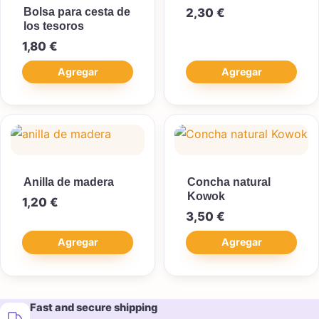
Bolsa para cesta de
2,30
€
los tesoros
1,80
€
Agregar
Agregar
Anilla de madera
Concha natural
Kowok
1,20
€
3,50
€
Agregar
Agregar
Fast and secure shipping