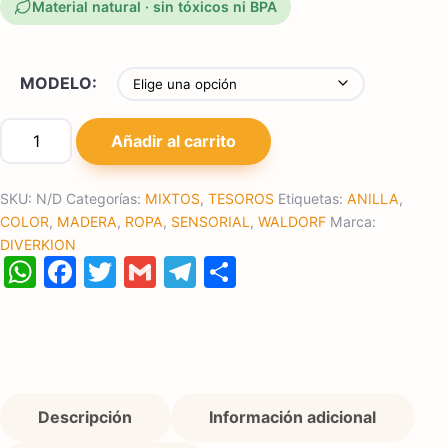
Material natural · sin tóxicos ni BPA
MODELO:
Anilla con cintas de colores cantidad
Añadir al carrito
SKU:
N/D
Categorías:
MIXTOS
,
TESOROS
Etiquetas:
ANILLA
,
COLOR
,
MADERA
,
ROPA
,
SENSORIAL
,
WALDORF
Marca:
DIVERKION
WhatsApp
Facebook
Twitter
Gmail
Telegram
Compartir
Descripción
Información adicional