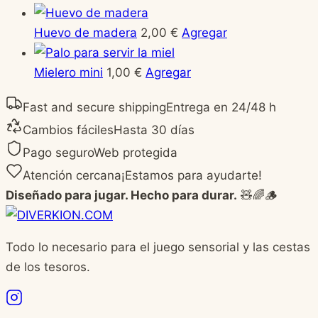
Huevo de madera
2,00
€
Agregar
Mielero mini
1,00
€
Agregar
Fast and secure shipping
Entrega en 24/48 h
Cambios fáciles
Hasta 30 días
Pago seguro
Web protegida
Atención cercana
¡Estamos para ayudarte!
Diseñado para jugar. Hecho para durar.
🧸🌈🪵
Todo lo necesario para el juego sensorial y las cestas
de los tesoros.