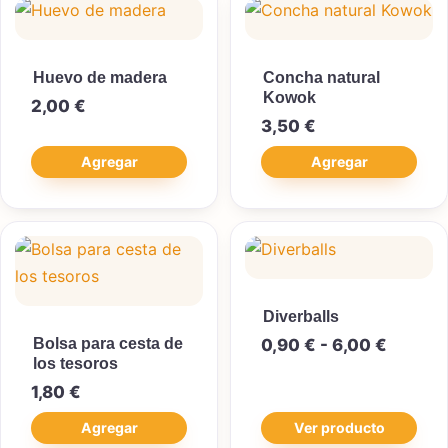
Huevo de madera
Concha natural
Kowok
2,00
€
3,50
€
Agregar
Agregar
Diverballs
Rango d
Bolsa para cesta de
0,90
€
-
6,00
€
los tesoros
1,80
€
Agregar
Ver producto