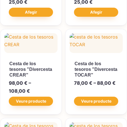
25,00
€
25,00
€
Afegir
Afegir
Cesta de los
Cesta de los
tesoros "Divercesta
tesoros "Divercesta
CREAR"
TOCAR"
Inte
98,00
€
–
78,00
€
–
88,00
€
Interval de preus: 98,00 € a 108,00 €
108,00
€
Veure producte
Veure producte