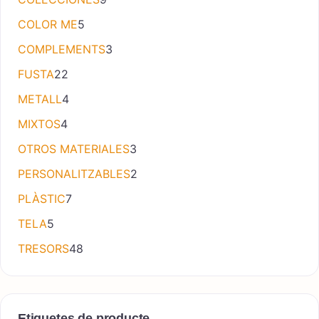
5 productes
COLOR ME
5
3 productes
COMPLEMENTS
3
22 productes
FUSTA
22
4 productes
METALL
4
4 productes
MIXTOS
4
3 productes
OTROS MATERIALES
3
2 productes
PERSONALITZABLES
2
7 productes
PLÀSTIC
7
5 productes
TELA
5
48 productes
TRESORS
48
Etiquetes de producte