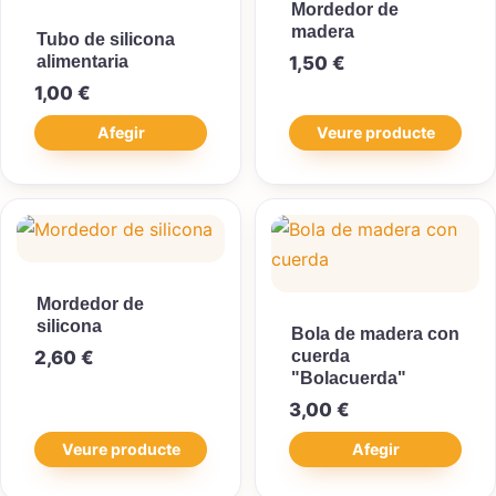
Mordedor de
madera
Tubo de silicona
alimentaria
1,50
€
1,00
€
Afegir
Veure producte
Mordedor de
silicona
Bola de madera con
2,60
€
cuerda
"Bolacuerda"
3,00
€
Veure producte
Afegir