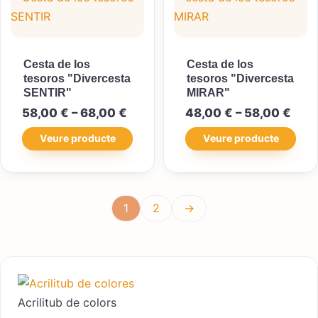
Cesta de los
Cesta de los
tesoros "Divercesta
tesoros "Divercesta
SENTIR"
MIRAR"
Interval de preus: 58,00 € a 68,
Inte
58,00
€
–
68,00
€
48,00
€
–
58,00
€
Veure producte
Veure producte
1
2
→
Acrilitub de colors