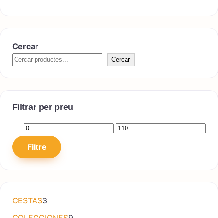
Cercar
Cercar
Filtrar per preu
Preu mínim
Preu màxim
Filtre
3 productes
CESTAS
3
9 productes
COLECCIONES
9