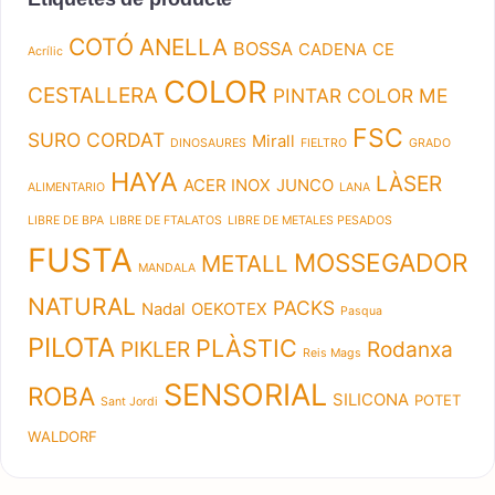
COTÓ
ANELLA
BOSSA
CADENA
CE
Acrílic
COLOR
CESTALLERA
PINTAR
COLOR ME
FSC
SURO
CORDAT
Mirall
DINOSAURES
FIELTRO
GRADO
HAYA
LÀSER
ACER INOX
JUNCO
ALIMENTARIO
LANA
LIBRE DE BPA
LIBRE DE FTALATOS
LIBRE DE METALES PESADOS
FUSTA
MOSSEGADOR
METALL
MANDALA
NATURAL
PACKS
Nadal
OEKOTEX
Pasqua
PILOTA
PLÀSTIC
PIKLER
Rodanxa
Reis Mags
SENSORIAL
ROBA
SILICONA
POTET
Sant Jordi
WALDORF